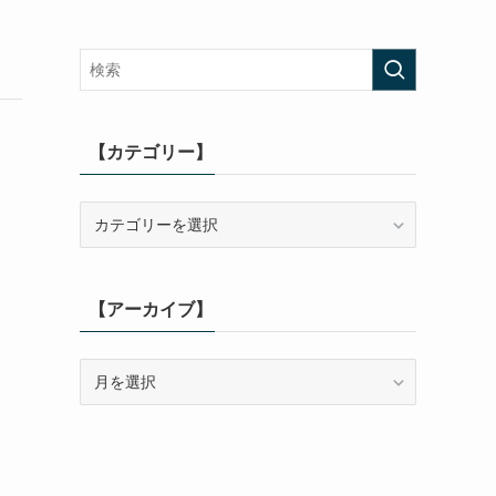
【カテゴリー】
【カ
テ
ゴ
リ
【アーカイブ】
ー】
【ア
ー
カ
イ
ブ】