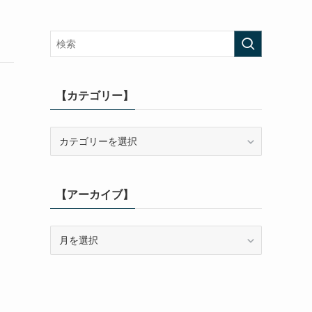
【カテゴリー】
【カ
テ
ゴ
リ
【アーカイブ】
ー】
【ア
ー
カ
イ
ブ】