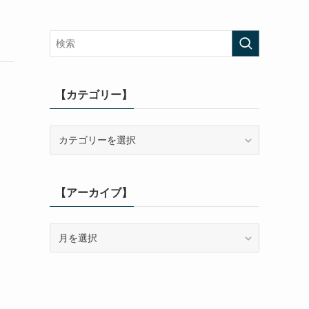
【カテゴリー】
【カ
テ
ゴ
リ
【アーカイブ】
ー】
【ア
ー
カ
イ
ブ】