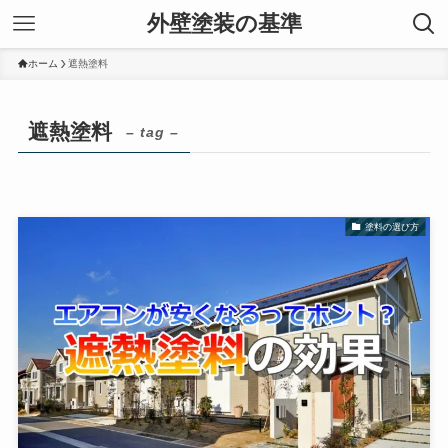
外壁塗装の基準
ホーム
遮熱塗料
遮熱塗料
– tag –
塗料の選び方