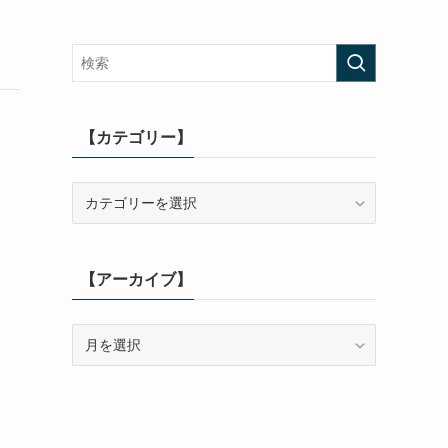
【カテゴリー】
【カ
テ
ゴ
リ
【アーカイブ】
ー】
【ア
ー
カ
イ
ブ】