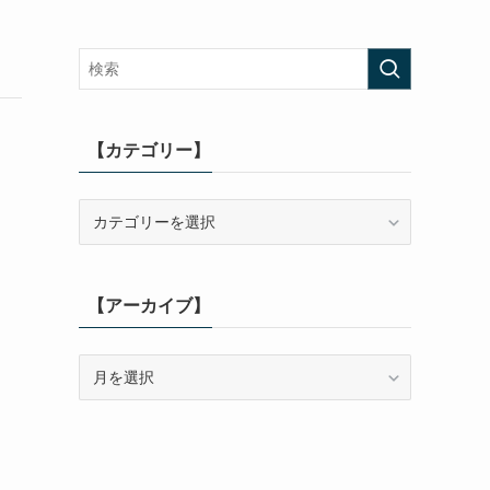
【カテゴリー】
【カ
テ
ゴ
リ
【アーカイブ】
ー】
【ア
ー
カ
イ
ブ】