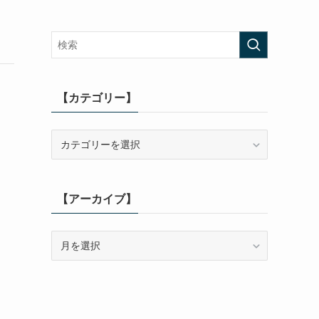
【カテゴリー】
【カ
テ
ゴ
リ
【アーカイブ】
ー】
【ア
ー
カ
イ
ブ】