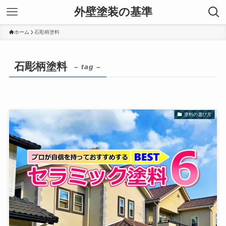
外壁塗装の基準
ホーム
石彫柄塗料
石彫柄塗料
– tag –
塗料の選び方