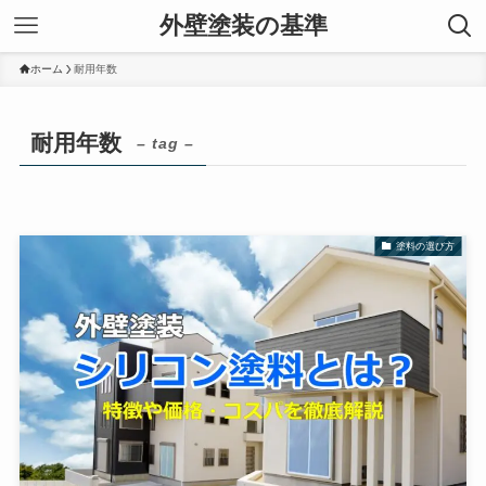
外壁塗装の基準
ホーム
耐用年数
耐用年数
– tag –
塗料の選び方