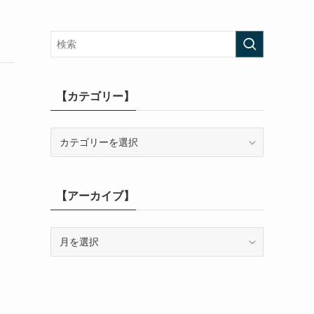
【カテゴリー】
【カ
テ
ゴ
リ
【アーカイブ】
ー】
【ア
ー
カ
イ
ブ】