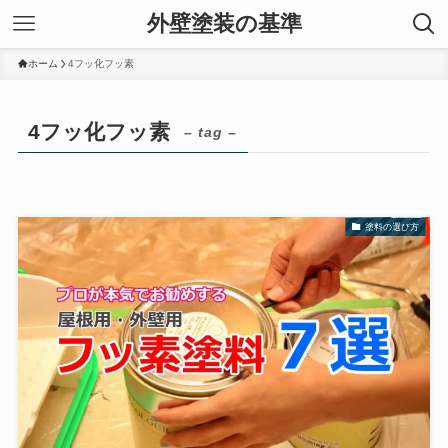
外壁塗装の基準
ホーム
4フッ化フッ素
4フッ化フッ素
– tag –
塗料の選び方