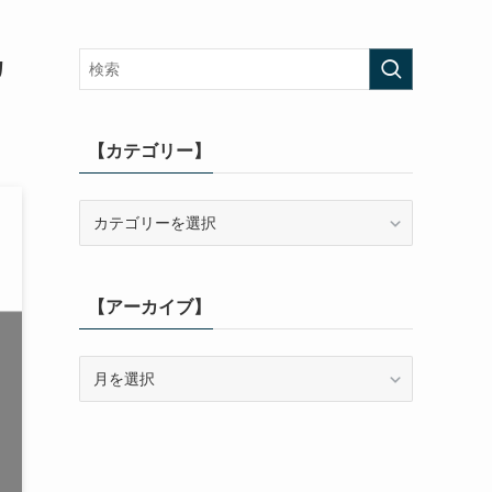
カ
【カテゴリー】
【カ
テ
ゴ
リ
【アーカイブ】
ー】
【ア
ー
カ
イ
ブ】