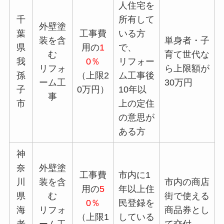
人住宅を
千
所有して
外壁塗
葉
工事費
いる方
装を含
単身者・子
県
用の
1
で、
む
育て世代な
我
0％
リフォー
リフォ
ら上限額が
孫
（上限2
ム工事後
ーム工
30万円
子
0万円）
10年以
事
市
上の定住
の意思が
ある方
神
奈
外壁塗
工事費
市内に1
川
装を含
市内の商店
用の
5
年以上住
県
む
街で使える
0％
民登録を
海
リフォ
商品券とし
（上限1
している