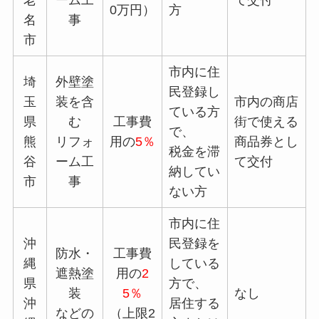
老
ーム工
て交付
0万円）
方
名
事
市
市内に住
埼
外壁塗
民登録し
玉
装を含
市内の商店
ている方
県
む
工事費
街で使える
で、
熊
リフォ
用の
5％
商品券とし
税金を滞
谷
ーム工
て交付
納してい
市
事
ない方
市内に住
沖
民登録を
防水・
工事費
縄
している
遮熱塗
用の
2
県
方で、
装
5％
なし
沖
居住する
などの
（上限2