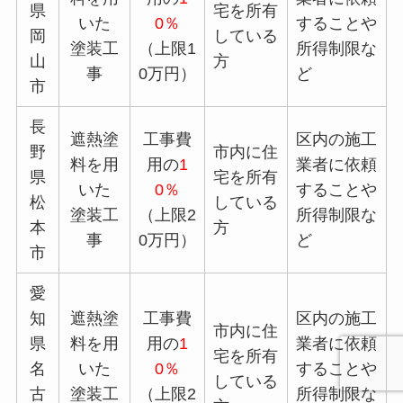
県
宅を所有
いた
0％
することや
岡
している
塗装工
（上限1
所得制限な
山
方
事
0万円）
ど
市
長
遮熱塗
工事費
区内の施工
野
市内に住
料を用
用の
1
業者に依頼
県
宅を所有
いた
0％
することや
松
している
塗装工
（上限2
所得制限な
本
方
事
0万円）
ど
市
愛
知
遮熱塗
工事費
区内の施工
市内に住
県
料を用
用の
1
業者に依頼
宅を所有
名
いた
0％
することや
している
古
塗装工
（上限2
所得制限な