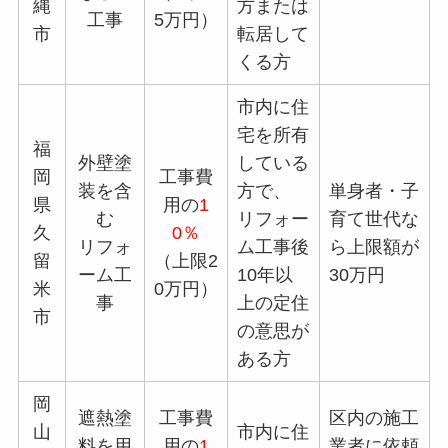
縄
方または
工事
5万円）
市
転居して
くる方
市内に住
宅を所有
福
外壁塗
している
岡
工事費
装を含
方で、
単身者・子
県
用の
1
む
リフォー
育て世代な
久
0％
リフォ
ム工事後
ら上限額が
留
（上限2
ーム工
10年以
30万円
米
0万円）
事
上の定住
市
の意思が
ある方
岡
遮熱塗
工事費
区内の施工
山
市内に住
料を用
用の
1
業者に依頼