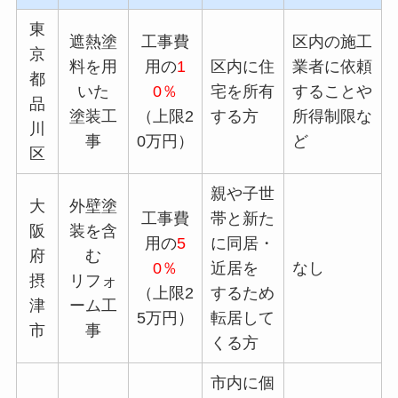
東
遮熱塗
工事費
区内の施工
京
料を用
用の
1
区内に住
業者に依頼
都
いた
0％
宅を所有
することや
品
塗装工
（上限2
する方
所得制限な
川
事
0万円）
ど
区
親や子世
大
外壁塗
工事費
帯と新た
阪
装を含
用の
5
に同居・
府
む
0％
近居を
なし
摂
リフォ
（上限2
するため
津
ーム工
5万円）
転居して
市
事
くる方
市内に個