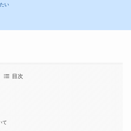
たい
目次
いて