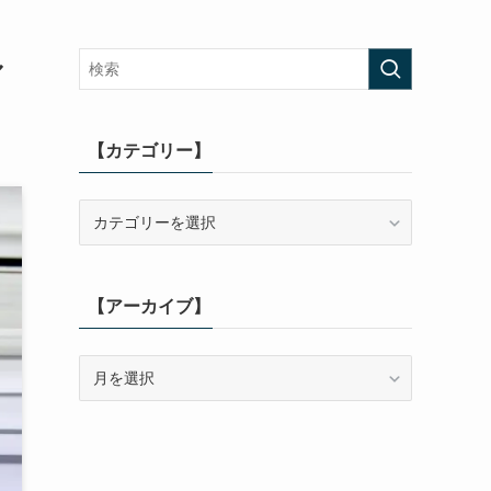
ル
【カテゴリー】
【カ
テ
ゴ
リ
【アーカイブ】
ー】
【ア
ー
カ
イ
ブ】