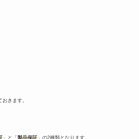
ておきます。
証
」と「
製品保証
」の2種類となります。